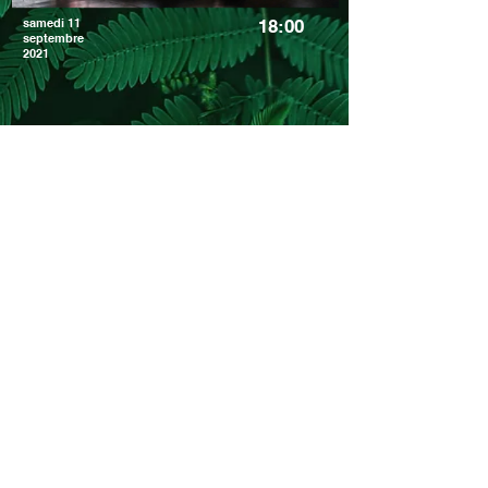
samedi 11
18:00
septembre
2021
http://www.ensemble-poursuite.com
Organisé par
Les Passerelles - 24 avenue Joannès Masset
CS51001
69258 Lyon cedex 09
www.choralies.org
secretariat@choralies.org
Infos COVID