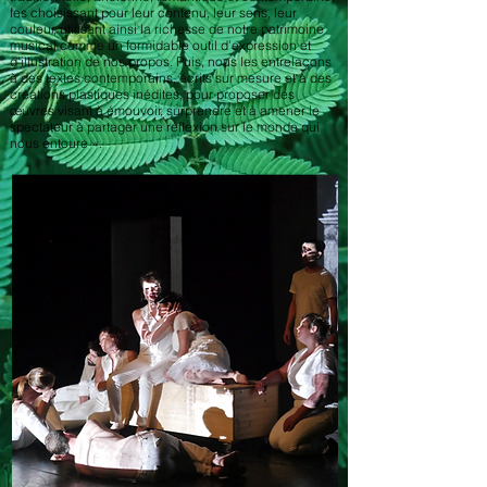
les choisissant pour leur contenu, leur sens, leur
couleur, utilisant ainsi la richesse de notre patrimoine
musical comme un formidable outil d’expression et
d’illustration de nos propos. Puis, nous les entrelaçons
à des textes contemporains, écrits sur mesure et à des
créations plastiques inédites, pour proposer des
œuvres visant à émouvoir, surprendre et à amener le
spectateur à partager une réflexion sur le monde qui
nous entoure ».