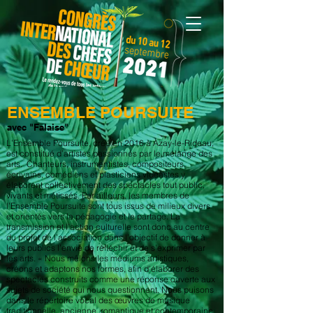
ENSEMBLE POURSUITE
avec "Falaise"
L’Ensemble Poursuite, créé en 2016 à Azay-le-Rideau,
est constitué d’artistes passionnés par le mélange des
arts. Chanteurs, instrumentistes, compositeurs,
écrivains, comédiens et plasticiens vidéastes y
élaborent collectivement des spectacles tout public,
vivants et métissés. Par ailleurs, les membres de
l’Ensemble Poursuite sont tous issus de milieux divers
et orientés vers la pédagogie et le partage. La
transmission et l’action culturelle sont donc au centre
du projet de l’association dans l’objectif de donner à
leurs publics l’envie de réfléchir et de s’exprimer par
les arts. « Nous mêlons les médiums artistiques,
créons et adaptons nos formes, afin d’élaborer des
spectacles construits comme une réponse ouverte aux
sujets de société qui nous questionnent. Nous puisons
dans le répertoire vocal des œuvres de musique
traditionnelle, ancienne, romantique et contemporaine,