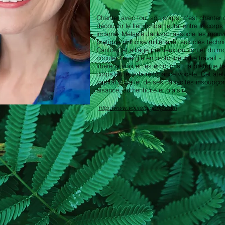
Chanter avec tout son corps, c'est chanter d
découvrir le lien fondamental entre le corps e
incarné. Mélanie Jackson associe les mouv
pratique chinoise millénaire, aux clés techni
Canto. Cet alliage précieux du son et du mou
circuler l’énergie en profondeur. Le travail 
libère la voix et les émotions. La pratique 
corps entier à la résonance vocale. Cet atel
capital vocal et de ses capacités insoupç
aisance, authenticité et plaisir.
http://www.voixetqigong.com