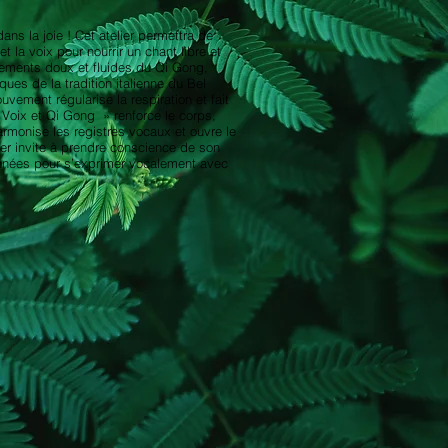
ans la joie ! Cet atelier permettra de
t la voix pour nourrir un chant libre et
ements doux et fluides du Qi Gong,
ques de la tradition italienne du Bel
vement régularise la respiration et fait
« Voix et Qi Gong » renforce le corps,
harmonise les registres vocaux et ouvre le
ier invite à prendre conscience de son
onnées pour s’exprimer vocalement avec