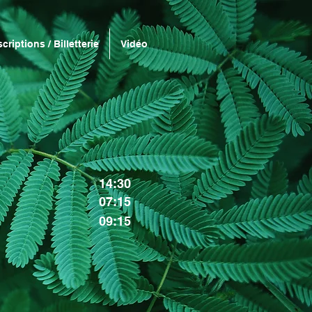
scriptions / Billetterie
Vidéo
14:30
07:15
1
09:15